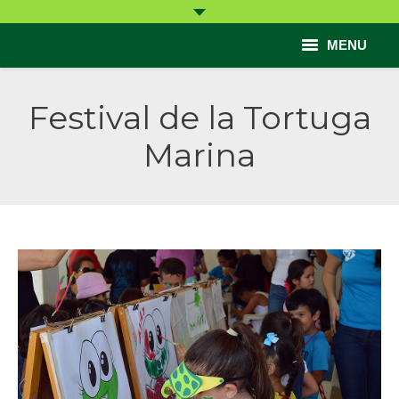
MENU
Inicio
Festival de la Tortuga
Acércate
Marina
Conoce
Participa
Ayuda
Contacto